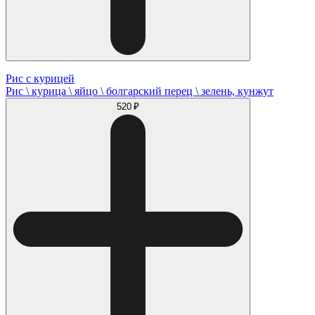
Рис с курицей
Рис \ курица \ яйцо \ болгарский перец \ зелень, кунжут
520 ₽