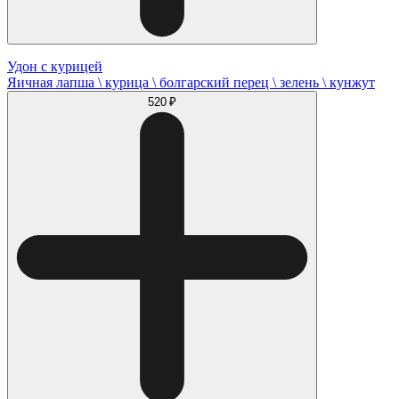
Удон с курицей
Яичная лапша \ курица \ болгарский перец \ зелень \ кунжут
520 ₽