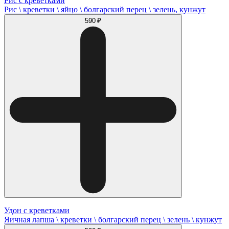
Рис с креветками
Рис \ креветки \ яйцо \ болгарский перец \ зелень, кунжут
590 ₽
Удон с креветками
Яичная лапша \ креветки \ болгарский перец \ зелень \ кунжут