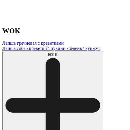
WOK
Лапша гречневая с креветками
Лапша соба \ креветки \ цукини \ зелень \ кунжут
590 ₽