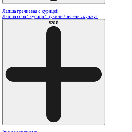
Лапша гречневая с курицей
Лапша соба \ курица \ цукини \ зелень \ кунжут
520 ₽