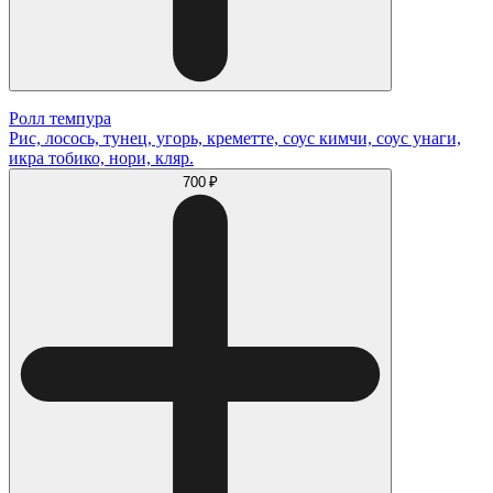
Ролл темпура
Рис, лосось, тунец, угорь, креметте, соус кимчи, соус унаги,
икра тобико, нори, кляр.
700 ₽