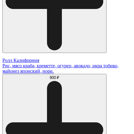
Ролл Калифорния
Рис, мясо краба, креметте, огурец, авокадо, икра тобико,
майонез японский, нори.
900 ₽