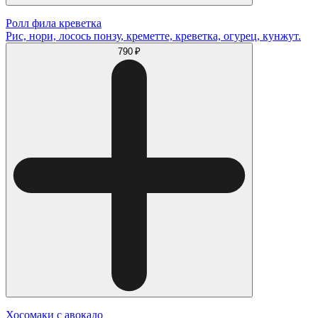
Ролл фила креветка
Рис, нори, лосось понзу, креметте, креветка, огурец, кунжут.
790 ₽
Хосомаки с авокадо