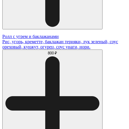
Ролл с угрем и баклажанами
Рис, угорь, креметте, баклажан терияки, лук зеленый, соус
ореховый, кунжут, огурец, соус унаги, нори.
800 ₽