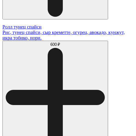
Ролл тунец спайси
Рис, тунец спайси, сыр креметте, огурец, авокадо, кунжут,
икра тобико, нори.
600 ₽