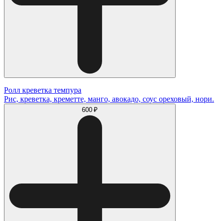
Ролл креветка темпура
Рис, креветка, креметте, манго, авокадо, соус ореховый, нори.
600 ₽