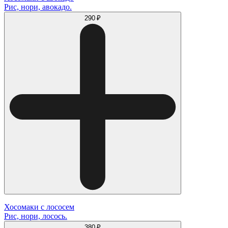
Рис, нори, авокадо.
290 ₽
Хосомаки с лососем
Рис, нори, лосось.
380 ₽