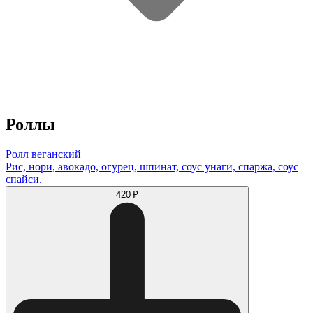
Роллы
Ролл веганский
Рис, нори, авокадо, огурец, шпинат, соус унаги, спаржа, соус
спайси.
420 ₽